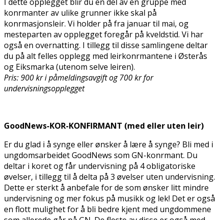
I dette opplegget blir du en del av en gruppe med
konfirmanter av ulike grunner ikke skal på
konfirmasjonsleir. Vi holder på fra januar til mai, og
mesteparten av opplegget foregår på kveldstid. Vi har
også en overnatting. I tillegg til disse samlingene deltar
du på alt felles opplegg med leirkonfirmantene i Østerås
og Eiksmarka (utenom selve leiren).
Pris: 900 kr i påmeldingsavgift og 700 kr for
undervisningsopplegget
GoodNews-KOR-KONFIRMANT (med eller uten leir)
Er du glad i å synge eller ønsker å lære å synge? Bli med i
ungdomsarbeidet GoodNews som GN-konfirmant. Du
deltar i koret og får undervisning på 4 obligatoriske
øvelser, i tillegg til å delta på 3 øvelser uten undervisning.
Dette er sterkt å anbefale for de som ønsker litt mindre
undervisning og mer fokus på musikk og lek! Det er også
en flott mulighet for å bli bedre kjent med ungdommene