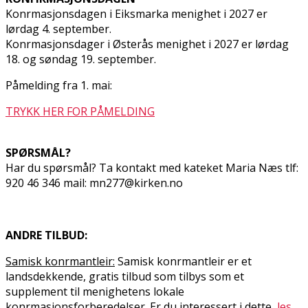
Konfirmasjonsdagen i Eiksmarka menighet i 2027 er
lørdag 4. september.
Konfirmasjonsdager i Østerås menighet i 2027 er lørdag
18. og søndag 19. september.
Påmelding fra 1. mai:
TRYKK HER FOR PÅMELDING
SPØRSMÅL?
Har du spørsmål? Ta kontakt med kateket Maria Næs tlf:
920 46 346 mail: mn277@kirken.no
ANDRE TILBUD:
Samisk konfirmantleir:
Samisk konfirmantleir er et
landsdekkende, gratis tilbud som tilbys som et
supplement til menighetens lokale
konfirmasjonsforberedelser. Er du interessert i dette,
les