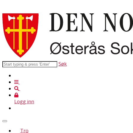
Søk
Logg inn
Tro