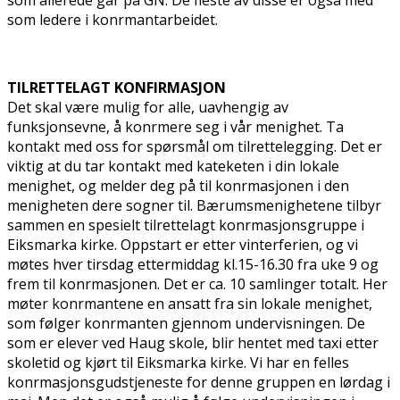
som allerede går på GN. De fleste av disse er også med
som ledere i konfirmantarbeidet.
TILRETTELAGT KONFIRMASJON
Det skal være mulig for alle, uavhengig av
funksjonsevne, å konfirmere seg i vår menighet. Ta
kontakt med oss for spørsmål om tilrettelegging. Det er
viktig at du tar kontakt med kateketen i din lokale
menighet, og melder deg på til konfirmasjonen i den
menigheten dere sogner til. Bærumsmenighetene tilbyr
sammen en spesielt tilrettelagt konfirmasjonsgruppe i
Eiksmarka kirke. Oppstart er etter vinterferien, og vi
møtes hver tirsdag ettermiddag kl.15-16.30 fra uke 9 og
frem til konfirmasjonen. Det er ca. 10 samlinger totalt. Her
møter konfirmantene en ansatt fra sin lokale menighet,
som følger konfirmanten gjennom undervisningen. De
som er elever ved Haug skole, blir hentet med taxi etter
skoletid og kjørt til Eiksmarka kirke. Vi har en felles
konfirmasjonsgudstjeneste for denne gruppen en lørdag i