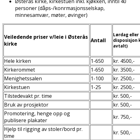
Østerås kirke, kirkestuen inkl. kjøkken, inntil 40
personer (dåps-/konfirmasjonsselskap,
minnesamvær, møter, øvinger)
Lørdag eller 
Veiledende priser v/leie i Østerås
Antall
disposisjon 
kirke
avtalt)
Hele kirken
1-650
kr. 4500,-
Kirkerommet
1-650
kr. 3500,-
Menighetssalen
1-100
kr. 2500,-
Kirkestuen
1-25
kr. 2500,-
Tilstedevakt pr. time
kr. 500,-
Bruk av prosjektor
kr. 500,-
Promotering, henge opp og
kr. 750,-
publisere plakater
Hjelp til rigging av stoler/bord pr.
kr. 500,-
time