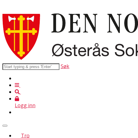
Søk
Logg inn
Tro