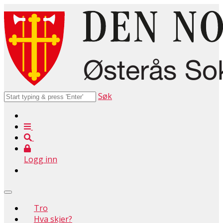
Søk
Logg inn
Tro
Hva skjer?