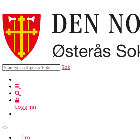
Søk
Logg inn
Tro