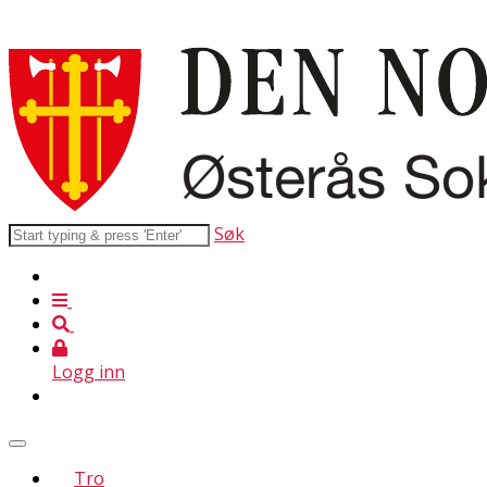
Søk
Logg inn
Tro